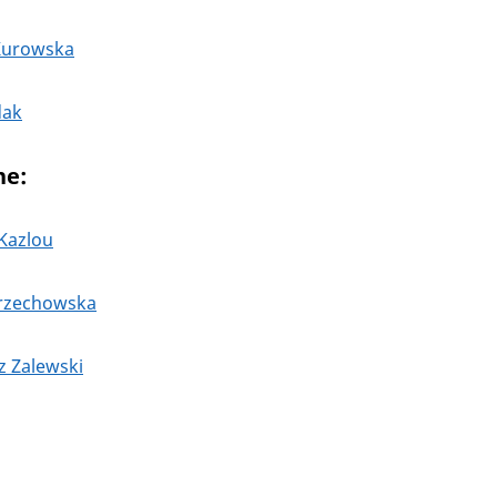
Kurowska
dak
ne:
Kazlou
rzechowska
z Zalewski