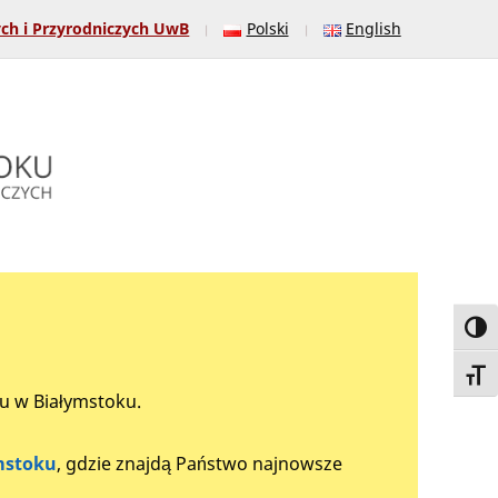
ych i Przyrodniczych UwB
Polski
English
Toggl
Toggl
tu w Białymstoku.
mstoku
, gdzie znajdą Państwo najnowsze