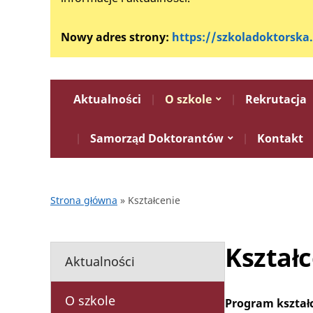
Nowy adres strony:
https://szkoladoktorska
Aktualności
O szkole
Rekrutacja
Samorząd Doktorantów
Kontakt
Strona główna
»
Kształcenie
Kształ
Aktualności
O szkole
Program kształ