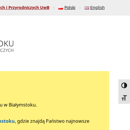
ych i Przyrodniczych UwB
Polski
English
Toggl
Toggl
tu w Białymstoku.
mstoku
, gdzie znajdą Państwo najnowsze