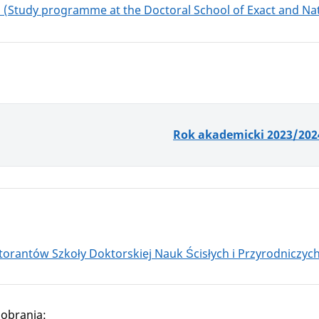
2
(Study programme at the Doctoral School of Exact and Natur
Rok akademicki 2023/202
orantów Szkoły Doktorskiej Nauk Ścisłych i Przyrodnic
zyc
obrania: