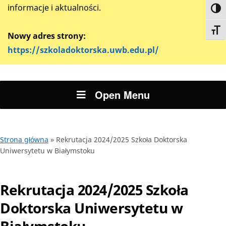
informacje i aktualności.
Toggl
Toggl
Nowy adres strony:
https://szkoladoktorska.uwb.edu.pl/
Open Menu
Strona główna
»
Rekrutacja 2024/2025 Szkoła Doktorska
Uniwersytetu w Białymstoku
Rekrutacja 2024/2025 Szkoła
Doktorska Uniwersytetu w