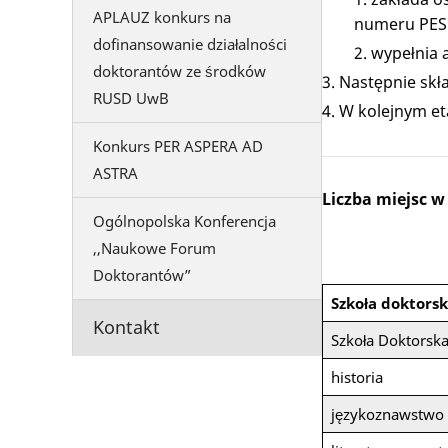
APLAUZ konkurs na
numeru PESE
dofinansowanie działalności
wypełnia 
doktorantów ze środków
Następnie skł
RUSD UwB
W kolejnym et
Konkurs PER ASPERA AD
ASTRA
Liczba miejsc 
Ogólnopolska Konferencja
,,Naukowe Forum
Doktorantów”
Szkoła doktors
Kontakt
Szkoła Doktorsk
historia
językoznawstwo