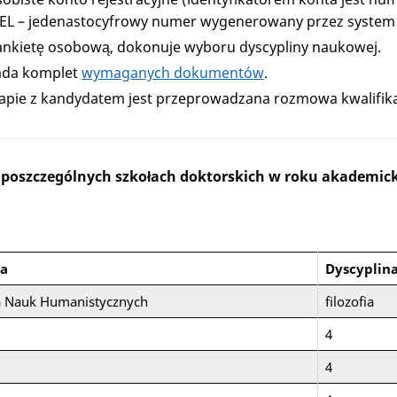
L – jedenastocyfrowy numer wygenerowany przez system 
ankietę osobową, dokonuje wyboru dyscypliny naukowej.
ada komplet
wymaganych dokumentów
.
apie z kandydatem jest przeprowadzana rozmowa kwalifika
w poszczególnych szkołach doktorskich w roku akademic
ka
Dyscyplin
a Nauk Humanistycznych
filozofia
4
4