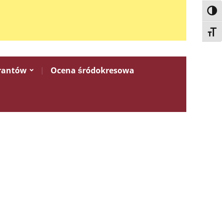
Toggl
Toggl
rantów
Ocena śródokresowa