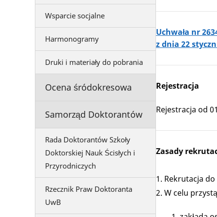
Wsparcie socjalne
Uchwała nr 263
Harmonogramy
z dnia 22 stycz
Druki i materiały do pobrania
Rejestracja
Ocena śródokresowa
Rejestracja od 0
Samorząd Doktorantów
Rada Doktorantów Szkoły
Zasady rekrutac
Doktorskiej Nauk Ścisłych i
Przyrodniczych
Rekrutacja do
Rzecznik Praw Doktoranta
W celu przyst
UwB
zakłada os