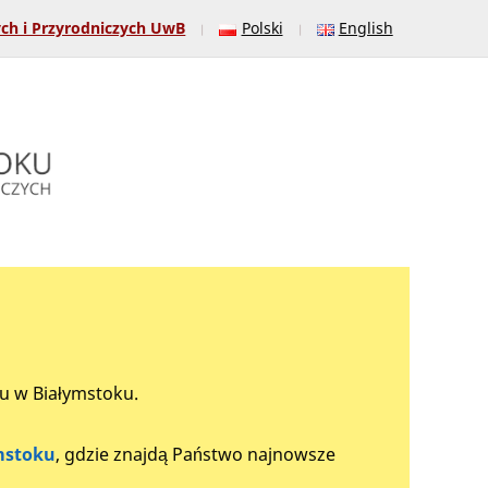
ych i Przyrodniczych UwB
Polski
English
tu w Białymstoku.
mstoku
, gdzie znajdą Państwo najnowsze