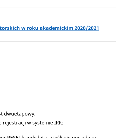
doktorskich w roku akademickim 2020/2021
est dwuetapowy.
ejestracji w systemie IRK:
er PESEL kandydata, a jeśli nie posiada on