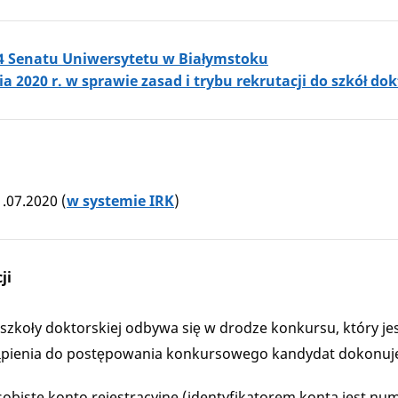
4 Senatu Uniwersytetu w Białymstoku
nia 2020 r. w sprawie zasad i trybu rekrutacji do szkół 
1.07.2020 (
w systemie IRK
)
ji
 szkoły doktorskiej odbywa się w drodze konkursu, który j
ąpienia do postępowania konkursowego kandydat dokonuje r
obiste konto rejestracyjne (identyfikatorem konta jest num