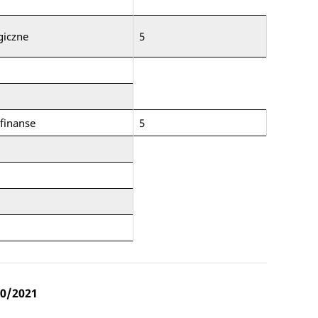
giczne
5
finanse
5
20/2021