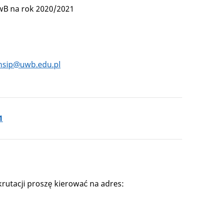
UwB na rok 2020/2021
nsip@uwb.edu.pl
1
rutacji proszę kierować na adres: