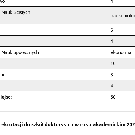
two
4
 Nauk Ścisłych
nauki biolo
5
4
a Nauk Społecznych
ekonomia i 
10
zne
3
4
iejsc:
50
krutacji do szkół doktorskich w roku akademickim 20