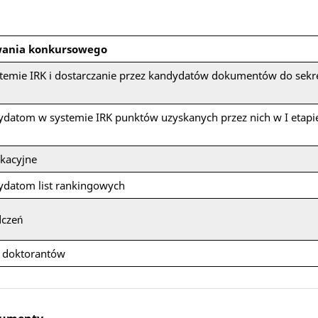
wania konkursowego
stemie IRK i dostarczanie przez kandydatów dokumentów do sekre
ydatom w systemie IRK punktów uzyskanych przez nich w I etap
kacyjne
ydatom list rankingowych
dczeń
ę doktorantów