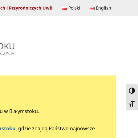
ych i Przyrodniczych UwB
Polski
English
Toggl
Toggl
tu w Białymstoku.
mstoku
, gdzie znajdą Państwo najnowsze