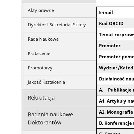
Akty prawne
E-mail
Kod ORCID
Dyrektor i Sekretariat Szkoły
Temat rozprawy
Rada Naukowa
Promotor
Kształcenie
Promotor pomo
Promotorzy
Wydział /Kated
Działalność n
Jakość Kształcenia
A. Publikacje
Rekrutacja
A1. Artykuły n
A2. Monografie
Badania naukowe
Doktorantów
B. Konferencje