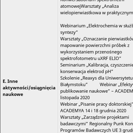
atomowejWarsztaty „Analiza
wielopierwiastkowa w praktycznym
Webinarium „Elektrochemia w służ
syntezy”
Warsztaty „Oznaczanie pierwiastk
mapowanie powierzchni próbek z
wykorzystaniem przenośnego
spektrofotometru uXRF ELIO”
Seminarium „Kalibracja, czyszczenie
konserwacja elektrod pH”
Szkolenie „Reaxys dla Uniwersytet
E. Inne
Białymstoku” Webinar „Efekt
aktywności/osiągnięcia
publikowanie naukowe” – ACADEMY
naukowe
listopada 2020
Webinar „Pisanie pracy doktorskiej
ACADEMYA 14 i 18 grudnia 202
Warsztaty „Zarządznie projektami
badawczymi” Regionalny Punk Kon
Programów Badawczych UE 3 grudn