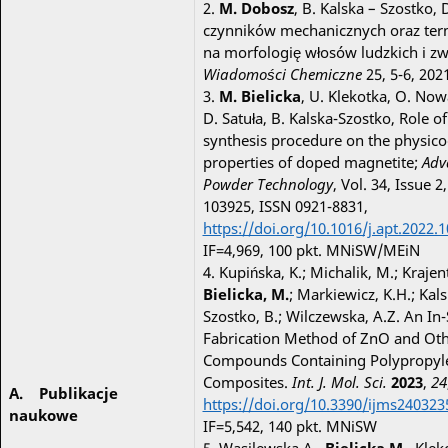
2.
M. Dobosz
, B. Kalska – Szostko, 
czynników mechanicznych oraz ter
na morfologię włosów ludzkich i zw
Wiadomości Chemiczne
25, 5-6, 20
3.
M. Bielicka
, U. Klekotka, O. No
D. Satuła, B. Kalska-Szostko, Role of
synthesis procedure on the physic
properties of doped magnetite;
Adv
Powder Technology
, Vol. 34, Issue 2
103925, ISSN 0921-8831,
https://doi.org/10.1016/j.apt.2022.
IF=4,969, 100 pkt. MNiSW/MEiN
4. Kupińska, K.; Michalik, M.; Krajenta
Bielicka, M.
; Markiewicz, K.H.; Kals
Szostko, B.; Wilczewska, A.Z. An In-
Fabrication Method of ZnO and Othe
Compounds Containing Polypropyl
Composites.
Int. J. Mol. Sci.
2023
,
24
A. Publikacje
https://doi.org/10.3390/ijms240323
naukowe
IF=5,542, 140 pkt. MNiSW