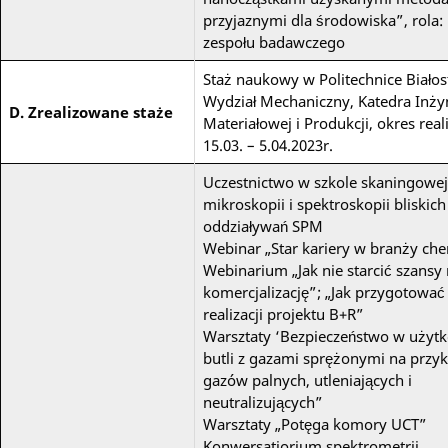
przyjaznymi dla środowiska”, rola:
zespołu badawczego
Staż naukowy w Politechnice Białost
Wydział Mechaniczny, Katedra Inżyn
D. Zrealizowane staże
Materiałowej i Produkcji, okres reali
15.03. – 5.04.2023r.
Uczestnictwo w szkole skaningowej
mikroskopii i spektroskopii bliskich
oddziaływań SPM
Webinar „Star kariery w branży ch
Webinarium „Jak nie starcić szansy
komercjalizację”; „Jak przygotować 
realizacji projektu B+R”
Warsztaty ‘Bezpieczeństwo w użyt
butli z gazami sprężonymi na przyk
gazów palnych, utleniających i
neutralizujących”
Warsztaty „Potęga komory UCT”
Konwersatiorium spektrometrii