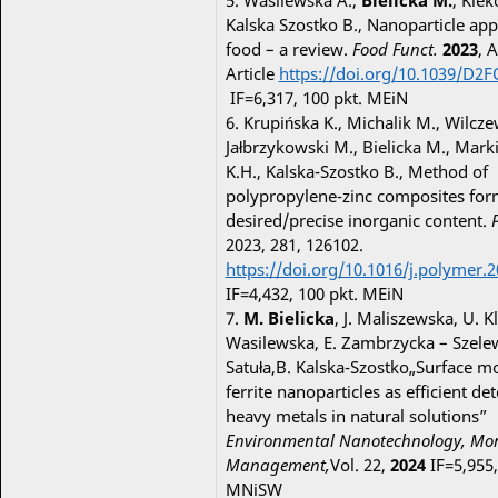
5. Wasilewska A.,
Bielicka M.
, Klek
Kalska Szostko B., Nanoparticle appl
food – a review.
Food Funct.
2023
, 
Article
https://doi.org/10.1039/D2
IF=6,317, 100 pkt. MEiN
6. Krupińska K., Michalik M., Wilcze
Jałbrzykowski M., Bielicka M., Mark
K.H., Kalska-Szostko B., Method of
polypropylene-zinc composites for
desired/precise inorganic content.
2023, 281, 126102.
https://doi.org/10.1016/j.polymer.
IF=4,432, 100 pkt. MEiN
7.
M. Bielicka
, J. Maliszewska, U. K
Wasilewska, E. Zambrzycka – Szele
Satuła,B. Kalska-Szostko„Surface m
ferrite nanoparticles as efficient det
heavy metals in natural solutions”
Environmental Nanotechnology, Mon
Management,
Vol. 22,
2024
IF=5,955,
MNiSW