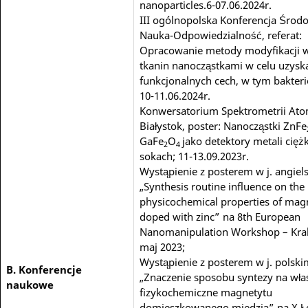
nanoparticles.6-07.06.2024r.
III ogólnopolska Konferencja Środ
Nauka-Odpowiedzialność, referat:
Opracowanie metody modyfikacji w
tkanin nanocząstkami w celu uzysk
funkcjonalnych cech, w tym bakteri
10-11.06.2024r.
Konwersatorium Spektrometrii At
Białystok, poster: Nanocząstki ZnFe
GaFe
O
jako detektory metali cięż
2
4
sokach; 11-13.09.2023r.
Wystąpienie z posterem w j. angiel
„Synthesis routine influence on the
physicochemical properties of magn
doped with zinc” na 8th European
Nanomanipulation Workshop – Kra
maj 2023;
Wystąpienie z posterem w j. polski
B. Konferencje
„Znaczenie sposobu syntezy na wła
naukowe
fizykochemiczne magnetytu
domieszkowanego miedzią” na X Ł