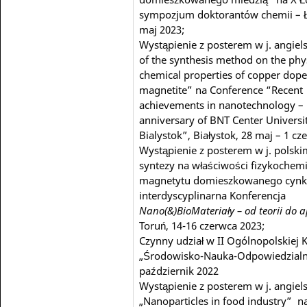
sympozjum doktorantów chemii – Ł
maj 2023;
Wystąpienie z posterem w j. angiel
of the synthesis method on the phy
chemical properties of copper dop
magnetite” na Conference “Recent
achievements in nanotechnology – 
anniversary of BNT Center Universit
Bialystok”, Białystok, 28 maj – 1 cz
Wystąpienie z posterem w j. polsk
syntezy na właściwości fizykochem
magnetytu domieszkowanego cynk
interdyscyplinarna Konferencja
Nano(&)BioMateriały – od teorii do ap
Toruń, 14-16 czerwca 2023;
Czynny udział w II Ogólnopolskiej K
„Środowisko-Nauka-Odpowiedzialn
październik 2022
Wystąpienie z posterem w j. angiel
„Nanoparticles in food industry” n