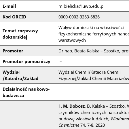
E-mail
m.bielicka@uwb.edu.pl
Kod ORCID
0000-0002-3263-6826
Wpływ domieszki na właściwości
Temat rozprawy
fizykochemiczne ferrytowych nanoc
doktorskiej
warstwowych
Promotor
Dr hab. Beata Kalska – Szostko, pr
Promotor pomocniczy
–
Wydział
Wydział Chemii/Katedra Chemii
/Katedra/Zakład
Fizycznej/Zakład Chemii Materiałó
Działalność naukowo-
badawcza
1.
M. Dobosz
, B. Kalska – Szostko,
czynników chemicznych na struktur
budowę włosów ludzkich,
Wiadomo
Chemiczne
74, 7-8, 2020