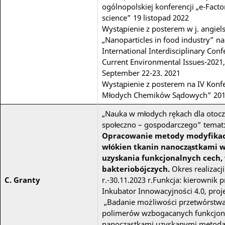
ogólnopolskiej konferencji „e-Facto
science” 19 listopad 2022
Wystąpienie z posterem w j. angiel
„Nanoparticles in food industry” na
International Interdisciplinary Con
Current Environmental Issues-2021,
September 22-23. 2021
Wystąpienie z posterem na IV Konfe
Młodych Chemików Sądowych” 20
„Nauka w młodych rękach dla otocz
społeczno – gospodarczego” temat
Opracowanie metody modyfikac
włókien tkanin nanocząstkami w
uzyskania funkcjonalnych cech,
bakteriobójczych.
Okres realizacji
C. Granty
r.-30.11.2023 r.Funkcja: kierownik 
Inkubator Innowacyjności 4.0, proje
„Badanie możliwości przetwórstw
polimerów wzbogacanych funkcjon
nanocząstkami uzyskanymi metod