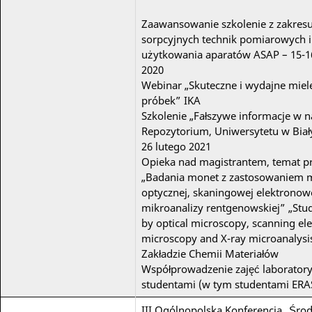
Zaawansowanie szkolenie z zakres
sorpcyjnych technik pomiarowych i
użytkowania aparatów ASAP – 15-1
2020
Webinar „Skuteczne i wydajne miel
próbek” IKA
Szkolenie „Fałszywe informacje w n
Repozytorium, Uniwersytetu w Bia
26 lutego 2021
Opieka nad magistrantem, temat pr
„Badania monet z zastosowaniem m
optycznej, skaningowej elektronow
mikroanalizy rentgenowskiej” „Stud
by optical microscopy, scanning el
microscopy and X-ray microanalysi
Zakładzie Chemii Materiałów
Współprowadzenie zajęć laboratory
studentami (w tym studentami ER
III Ogólnopolska Konferencja „Śro