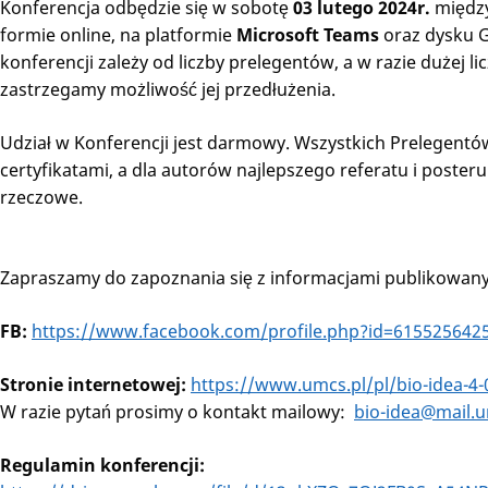
Konferencja odbędzie się w sobotę
03 lutego 2024r.
międz
formie online, na platformie
Microsoft Teams
oraz dysku G
konferencji zależy od liczby prelegentów, a w razie dużej li
zastrzegamy możliwość jej przedłużenia.
Udział w Konferencji jest darmowy. Wszystkich Prelegent
certyfikatami, a dla autorów najlepszego referatu i poste
rzeczowe.
Zapraszamy do zapoznania się z informacjami publikowan
FB:
https://www.facebook.com/profile.php?id=615525642
Stronie internetowej:
https://www.umcs.pl/pl/bio-idea-4
W razie pytań prosimy o kontakt mailowy:
bio-idea@mail.u
Regulamin konferencji: