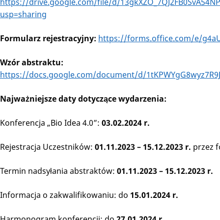
https://drive.google.com/file/d/13gkXZO_7QJ2FB0SvA54
usp=sharing
Formularz rejestracyjny:
https://forms.office.com/e/g4
Wzór abstraktu:
https://docs.google.com/document/d/1tKPWYgG8wyz7R9J
Najważniejsze daty dotyczące wydarzenia:
Konferencja „Bio Idea 4.0”:
03.02.2024 r.
Rejestracja Uczestników:
01.11.2023 – 15.12.2023 r.
przez f
Termin nadsyłania abstraktów:
01.11.2023 – 15.12.2023 r.
Informacja o zakwalifikowaniu: do
15.01.2024 r.
Harmonogram konferencji: do
27.01.2024 r.