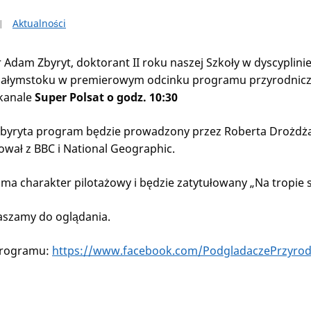
Aktualności
Adam Zbyryt, doktorant II roku naszej Szkoły w dyscyplini
iałymstoku w premierowym odcinku programu przyrodnicze
 kanale
Super Polsat o godz. 10:30
yryta program będzie prowadzony przez Roberta Drożdża –
wał z BBC i National Geographic.
 ma charakter pilotażowy i będzie zatytułowany „Na tropie
aszamy do oglądania.
 programu:
https://www.facebook.com/PodgladaczePrzyro