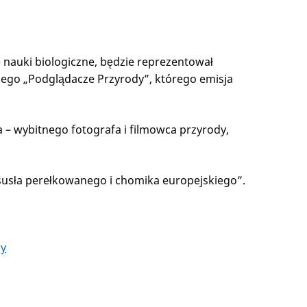
e nauki biologiczne, będzie reprezentował
go „Podglądacze Przyrody”, którego emisja
 wybitnego fotografa i filmowca przyrody,
 susła perełkowanego i chomika europejskiego”.
dy