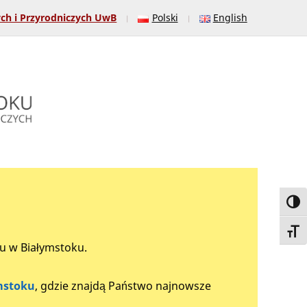
ych i Przyrodniczych UwB
Polski
English
Toggl
Toggl
tu w Białymstoku.
mstoku
, gdzie znajdą Państwo najnowsze