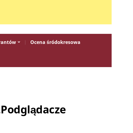
rantów
Ocena śródokresowa
„Podglądacze