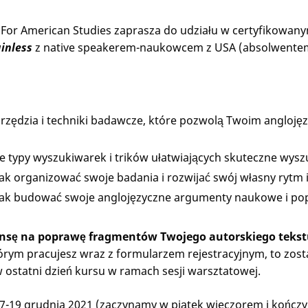
 For American Studies zaprasza do udziału w certyfikow
ainless
z native speakerem-naukowcem z USA (absolwentem
rzędzia i techniki badawcze, które pozwolą Twoim angloj
e typy wyszukiwarek i trików ułatwiających skuteczne wysz
jak organizować swoje badania i rozwijać swój własny rytm i
 jak budować swoje anglojęzyczne argumenty naukowe i po
ansę na poprawę fragmentów Twojego autorskiego tek
rym pracujesz wraz z formularzem rejestracyjnym, to zos
ostatni dzień kursu w ramach sesji warsztatowej.
17-19 grudnia 2021 (zaczynamy w piątek wieczorem i kończ