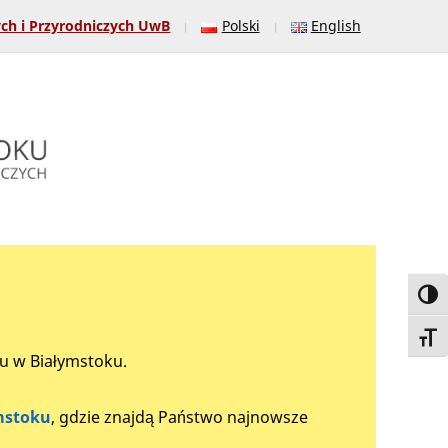
ych i Przyrodniczych UwB
Polski
English
Toggl
Toggl
tu w Białymstoku.
mstoku
, gdzie znajdą Państwo najnowsze