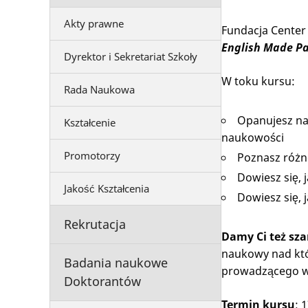
Akty prawne
Fundacja Center
English Made P
Dyrektor i Sekretariat Szkoły
W toku kursu:
Rada Naukowa
Opanujesz na
Kształcenie
naukowości
Promotorzy
Poznasz różn
Dowiesz się, 
Jakość Kształcenia
Dowiesz się,
Rekrutacja
Damy Ci też sz
naukowy nad któ
Badania naukowe
prowadzącego w 
Doktorantów
Termin kursu
: 