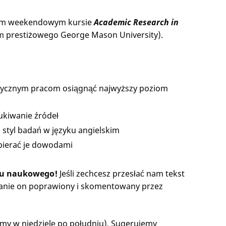
anym weekendowym kursie
Academic Research in
 prestiżowego George Mason University).
ęzycznym pracom osiągnąć najwyższy poziom
ukiwanie źródeł
 styl badań w języku angielskim
pierać je dowodami
stu naukowego!
Jeśli zechcesz przesłać nam tekst
tanie on poprawiony i skomentowany przez
ymy w niedzielę po południu). Sugerujemy