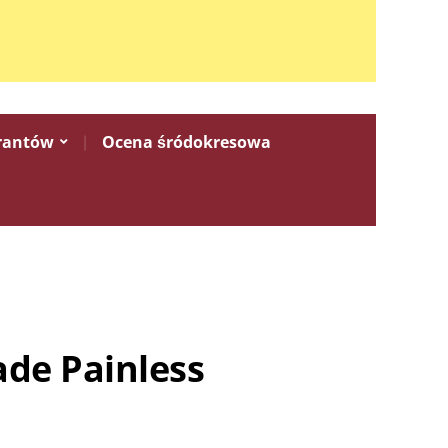
rantów
Ocena śródokresowa
ade Painless