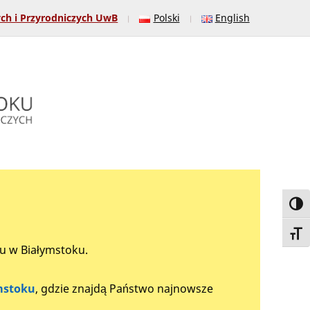
ych i Przyrodniczych UwB
Polski
English
Toggl
Toggl
tu w Białymstoku.
mstoku
, gdzie znajdą Państwo najnowsze