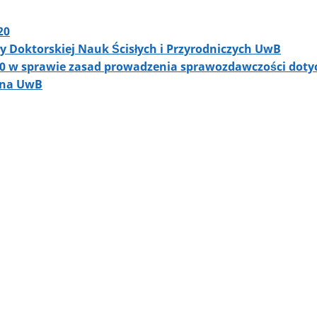
20
y Doktorskiej Nauk Ścisłych i Przyrodniczych UwB
20 w sprawie zasad prowadzenia sprawozdawczości dotycz
 na UwB