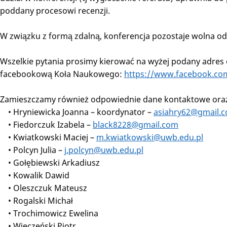
poddany procesowi recenzji.
W związku z formą zdalną, konferencja pozostaje wolna od
Wszelkie pytania prosimy kierować na wyżej podany adres 
facebookową Koła Naukowego:
https://www.facebook.co
Zamieszczamy również odpowiednie dane kontaktowe oraz 
• Hryniewicka Joanna – koordynator –
asiahry62@gmail.
• Fiedorczuk Izabela –
black8228@gmail.com
• Kwiatkowski Maciej –
m.kwiatkowski@uwb.edu.pl
• Polcyn Julia –
j.polcyn@uwb.edu.pl
• Gołębiewski Arkadiusz
• Kowalik Dawid
• Oleszczuk Mateusz
• Rogalski Michał
• Trochimowicz Ewelina
• Wieczeński Piotr