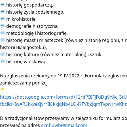
historię gospodarczą,
historię życia codziennego,
mikrohistorię,
demografię historyczną,
metodologię i historiografię,
historię miast i miasteczek (również historię regionu, z
historii Białegostoku),
historię kultury (również materialnej) i sztuki,
historię wojskową.
Na zgłoszenia czekamy do 19 IV 2022 r. Formularz zgłosze
zamieszczamy poniżej
https://docs.google.com/forms/d/12rdPBIFjFuDg9YAcJG
fbclid=IwAR3kxveXjyrrII8KxjqNb4LO-l7FVbkjqmTvpn1rwKh
Dla tradycjonalistów przesyłamy w załączniku formularz do
przesyłać na adres
sknhuwb@gmail.com