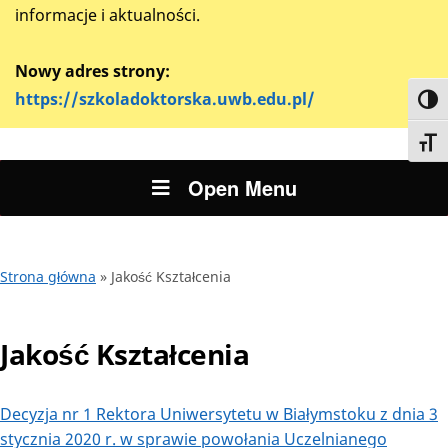
informacje i aktualności.
Nowy adres strony:
https://szkoladoktorska.uwb.edu.pl/
Toggl
Toggl
Open Menu
Strona główna
»
Jakość Kształcenia
Jakość Kształcenia
Decyzja nr 1 Rektora Uniwersytetu w Białymstoku z dnia 3
stycznia 2020 r. w sprawie powołania Uczelnianego