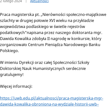
2 lutego 2024
Aktualności
Praca magisterska pt. „Nierówności społeczno-majątkowe
szlachty w drugiej połowie XVI wieku na przykładzie
województwa podlaskiego w świetle rejestrów
podatkowych”napisana przez naszego doktoranta mgr.
Dawida Kowalika zdobyła II nagrodę w konkursie, który
zorganizowało Centrum Pieniądza Narodowego Banku
Polskiego.
W imieniu Dyrekcji oraz całej Społeczności Szkoły
Doktorskiej Nauk Humanistycznych serdecznie
gratulujemy!
Więcej informacji:
https://uwb.edu.pl/aktualnosci/praca-magisterska-mgr-
dawida-kowalika-obroniona-na-wydziale-historii-uwb–