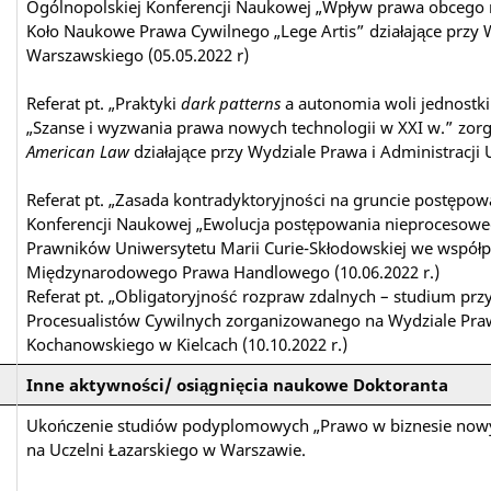
Ogólnopolskiej Konferencji Naukowej „Wpływ prawa obcego 
Koło Naukowe Prawa Cywilnego „Lege Artis” działające przy W
Warszawskiego (05.05.2022 r)
Referat pt. „Praktyki
dark patterns
a autonomia woli jednostki
„Szanse i wyzwania prawa nowych technologii w XXI w.” zo
American Law
działające przy Wydziale Prawa i Administracji
Referat pt. „Zasada kontradyktoryjności na gruncie postępo
Konferencji Naukowej „Ewolucja postępowania nieprocesowe
Prawników Uniwersytetu Marii Curie-Skłodowskiej we współp
Międzynarodowego Prawa Handlowego (10.06.2022 r.)
Referat pt. „Obligatoryjność rozpraw zdalnych – studium p
Procesualistów Cywilnych zorganizowanego na Wydziale Praw
Kochanowskiego w Kielcach (10.10.2022 r.)
Inne aktywności/ osiągnięcia naukowe Doktoranta
Ukończenie studiów podyplomowych „Prawo w biznesie nowych 
na Uczelni Łazarskiego w Warszawie.