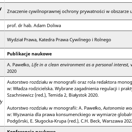
y
Znaczenie cywilnoprawnej ochrony prywatności w obszarze 
prof. dr hab. Adam Doliwa
Wydział Prawa, Katedra Prawa Cywilnego i Rolnego
d
Publikacje naukowe
A. Pawełko,
Life in a clean environment as a personal interest,
w
2020
Autorstwo rozdziału w monografii oraz rola redaktora monogr
w: Władza rodzicielska. Wybrane zagadnienia regulacji i prakty
Szachniewicz (red.), Temida 2, Białystok 2020.
ły
Autorstwo rozdziału w monografii: A. Pawełko,
Autonomia wol
w: Wyzwania dla prawa konsumenckiego w wymiarze globaln
Podgórski, E. Sługocka-Krupa (red.), C.H. Beck, Warszawa 202
Konferencje naukowe