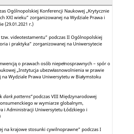
zas Ogólnopolskiej Konferencji Naukowej „Krytycznie
ych XXI wieku” zorganizowanej na Wydziale Prawa i
ie (29.01.2021 r.)
 tzw. videotestamentu” podczas II Ogólnopolskiej
ria i praktyka” zorganizowanej na Uniwersytecie
)
Konwencją o prawach osób niepełnosprawnych – spór o
aukowej „Instytucja ubezwłasnowolnienia w prawie
 na Wydziale Prawa Uniwersytetu w Białymstoku
yk
dark patterns”
podczas VIII Międzynarodowej
 konsumenckiego w wymiarze globalnym,
 i Administracji Uniwersytetu Łódzkiego i
.)
ej na krajowe stosunki cywilnoprawne” podczas I