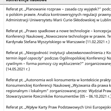
Referat pt. „Planowanie rozpraw – zasada czy wyjątek?” podc
o polskim prawie. Analiza kontrowersyjnych regulacji prawn
Administracji Uniwersytetu Marii Curie-Skłodowskiej w Lublin
Referat pt. „Prawo spadkowe a nowe technologie – koncepcja
Konferencji Naukowej „Nowoczesne technologie w prawie. Teo
Kardynała Stefana Wyszyńskiego w Warszawie (11.02.2021 r.
Referat pt. „Niezgodność instytucji ubezwłasnowolnienia z 
termin
legal capacity
” podczas Ogólnopolskiej Konferencji N
cywilnym – forma pomocy czy wykluczenie?” zorganizowanej
(14.05.2021 r.)
Referat pt. „Autonomia woli konsumenta w kontekście prakt
Konsumenckiej Konferencji Naukowej „Wyzwania dla prawa
regionalnym i lokalnym” zorganizowanej przez Wydział Prawa
Stowarzyszenie Rzeczników Konsumentów (05 – 06.10.2021 r
Referat pt. „Wpływ Karty Praw Podstawowych Unii Europejski