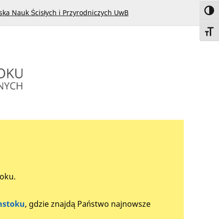
Toggl
ska Nauk Ścisłych i Przyrodniczych UwB
Toggl
toku.
mstoku
, gdzie znajdą Państwo najnowsze