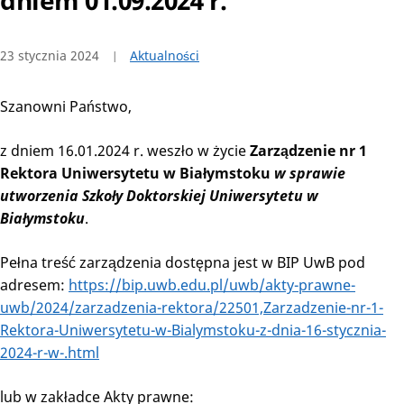
dniem 01.09.2024 r.
23 stycznia 2024
Aktualności
Szanowni Państwo,
z dniem 16.01.2024 r. weszło w życie
Zarządzenie nr 1
Rektora Uniwersytetu w Białymstoku
w sprawie
utworzenia Szkoły Doktorskiej Uniwersytetu w
Białymstoku
.
Pełna treść zarządzenia dostępna jest w BIP UwB pod
adresem:
https://bip.uwb.edu.pl/uwb/akty-prawne-
uwb/2024/zarzadzenia-rektora/22501,Zarzadzenie-nr-1-
Rektora-Uniwersytetu-w-Bialymstoku-z-dnia-16-stycznia-
2024-r-w-.html
lub w zakładce Akty prawne: