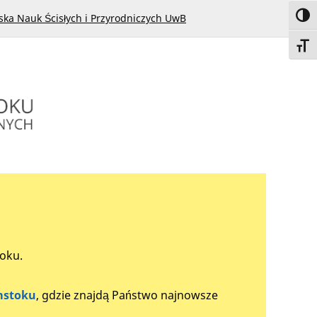
Toggl
ska Nauk Ścisłych i Przyrodniczych UwB
Toggl
toku.
mstoku
, gdzie znajdą Państwo najnowsze