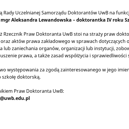
ją Rady Uczelnianej Samorządu Doktorantów UwB na funkcj
a
mgr Aleksandra Lewandowska – doktorantka IV roku Sz
ż Rzecznik Praw Doktoranta UwB stoi na straży praw dokt
oraz aktów prawa zakładowego w sprawach dotyczących oc
a lub zaniechania organów, organizacji lub instytucji, zobow
ruszenie prawa, a także zasad współżycia i sprawiedliwości 
wo występowania za zgodą zainteresowanego w jego imie
 szkołę doktorską.
nikiem Praw Doktoranta UwB:
@uwb.edu.pl