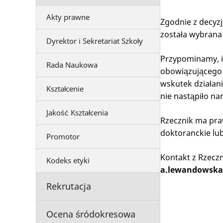
Akty prawne
Zgodnie z decyz
została wybran
Dyrektor i Sekretariat Szkoły
Przypominamy, i
Rada Naukowa
obowiązującego 
wskutek działani
Kształcenie
nie nastąpiło na
Jakość Kształcenia
Rzecznik ma pra
doktoranckie lub
Promotor
Kontakt z Rzecz
Kodeks etyki
a.lewandowska
Rekrutacja
Ocena śródokresowa