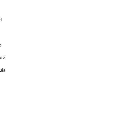
d
z
orz
ula