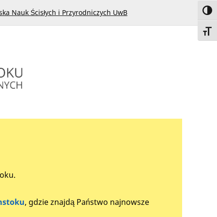
Toggl
ska Nauk Ścisłych i Przyrodniczych UwB
Toggl
toku.
mstoku
, gdzie znajdą Państwo najnowsze