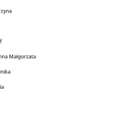
rzyna
f
nna Małgorzata
inika
ia