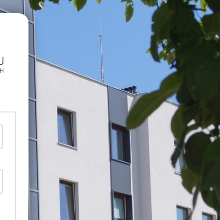
https://szkolydoktorskie.uwb.edu.pl/nsip