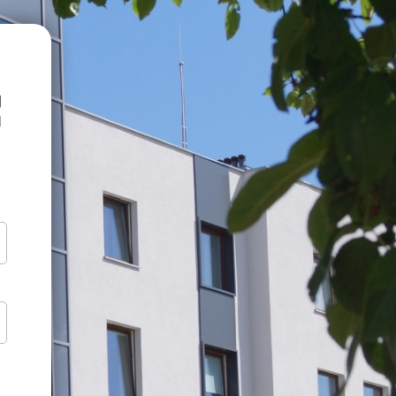
https://szkolydoktorskie.uwb.edu.pl/ns